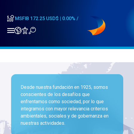
MSFIA
182.50
USD$ |
0.00
%
/
09:46
Inicio
/
MSFIB
172.25
USD$ |
0.00
%
/
09:46
Nuestra Estrategia de
MSFIA
182.50
USD$ |
0.00
%
/
Sostenibilidad
09:46
Desde nuestra fundación en 1925, somos
Seguimos impulsando cada uno de nuestros negocios a
conscientes de los desafíos que
nivel global
enfrentamos como sociedad, por lo que
GLOBAL
integramos con mayor relevancia criterios
ambientales, sociales y de gobernanza en
Mercantil Servicios Financieros Internacional
AMÉRICA
nuestras actividades.