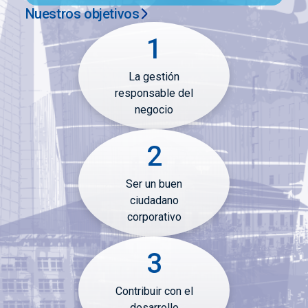
Panamá
Nuestros objetivos
Venezuela
Estados Unidos
1
EUROPA
La gestión
Suiza
responsable del
negocio
2
Ser un buen
ciudadano
corporativo
3
Contribuir con el
desarrollo